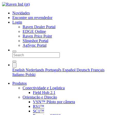
Novidades
Encontre um revendedor
Login
Raven Dealer Portal
EDGE Online
Raven Price Point
Slingshot Portal
AgSync Portal
English
Nederlands
Português
Español
Deutsch
Français
Italiano
Polski
Produtos
Conectividade e Logística
Field Hub 2.1
Orientação e Direção
VSN™ Piloto por câmera
RS1™
SC1™