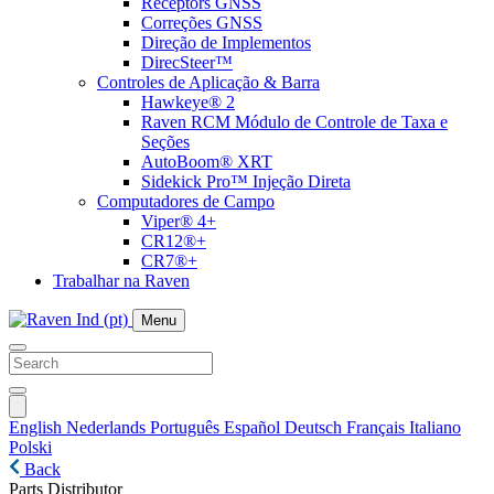
Receptors GNSS
Correções GNSS
Direção de Implementos
DirecSteer™
Controles de Aplicação & Barra
Hawkeye® 2
Raven RCM Módulo de Controle de Taxa e
Seções
AutoBoom® XRT
Sidekick Pro™ Injeção Direta
Computadores de Campo
Viper® 4+
CR12®+
CR7®+
Trabalhar na Raven
Menu
English
Nederlands
Português
Español
Deutsch
Français
Italiano
Polski
Back
Parts Distributor