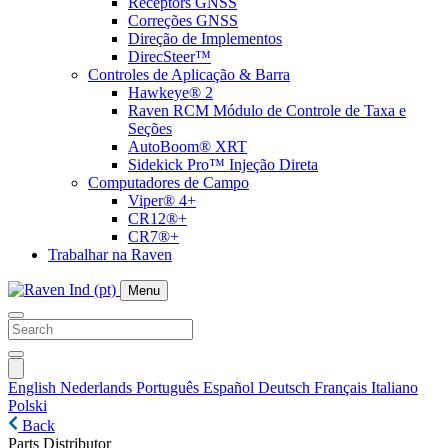
Receptors GNSS
Correções GNSS
Direção de Implementos
DirecSteer™
Controles de Aplicação & Barra
Hawkeye® 2
Raven RCM Módulo de Controle de Taxa e
Seções
AutoBoom® XRT
Sidekick Pro™ Injeção Direta
Computadores de Campo
Viper® 4+
CR12®+
CR7®+
Trabalhar na Raven
Menu
English
Nederlands
Português
Español
Deutsch
Français
Italiano
Polski
Back
Parts Distributor