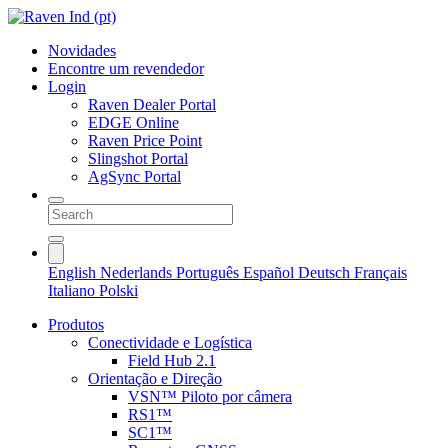
Novidades
Encontre um revendedor
Login
Raven Dealer Portal
EDGE Online
Raven Price Point
Slingshot Portal
AgSync Portal
English
Nederlands
Português
Español
Deutsch
Français
Italiano
Polski
Produtos
Conectividade e Logística
Field Hub 2.1
Orientação e Direção
VSN™ Piloto por câmera
RS1™
SC1™