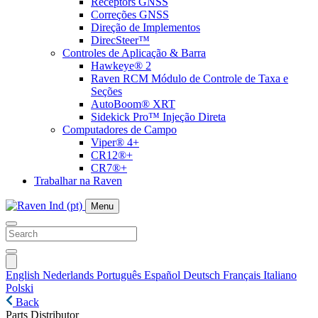
Receptors GNSS
Correções GNSS
Direção de Implementos
DirecSteer™
Controles de Aplicação & Barra
Hawkeye® 2
Raven RCM Módulo de Controle de Taxa e
Seções
AutoBoom® XRT
Sidekick Pro™ Injeção Direta
Computadores de Campo
Viper® 4+
CR12®+
CR7®+
Trabalhar na Raven
Menu
English
Nederlands
Português
Español
Deutsch
Français
Italiano
Polski
Back
Parts Distributor