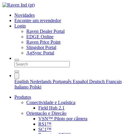
Novidades
Encontre um revendedor
Login
Raven Dealer Portal
EDGE Online
Raven Price Point
Slingshot Portal
AgSync Portal
English
Nederlands
Português
Español
Deutsch
Français
Italiano
Polski
Produtos
Conectividade e Logística
Field Hub 2.1
Orientação e Direção
VSN™ Piloto por câmera
RS1™
SC1™