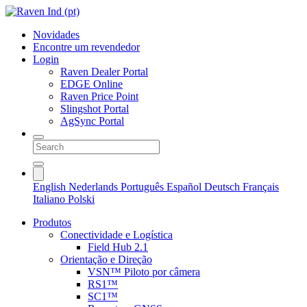
Novidades
Encontre um revendedor
Login
Raven Dealer Portal
EDGE Online
Raven Price Point
Slingshot Portal
AgSync Portal
English
Nederlands
Português
Español
Deutsch
Français
Italiano
Polski
Produtos
Conectividade e Logística
Field Hub 2.1
Orientação e Direção
VSN™ Piloto por câmera
RS1™
SC1™