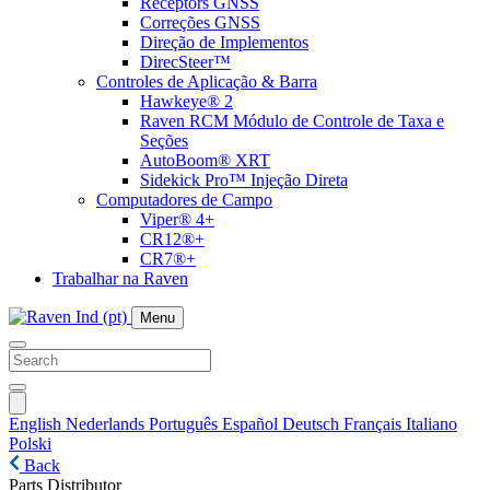
Receptors GNSS
Correções GNSS
Direção de Implementos
DirecSteer™
Controles de Aplicação & Barra
Hawkeye® 2
Raven RCM Módulo de Controle de Taxa e
Seções
AutoBoom® XRT
Sidekick Pro™ Injeção Direta
Computadores de Campo
Viper® 4+
CR12®+
CR7®+
Trabalhar na Raven
Menu
English
Nederlands
Português
Español
Deutsch
Français
Italiano
Polski
Back
Parts Distributor