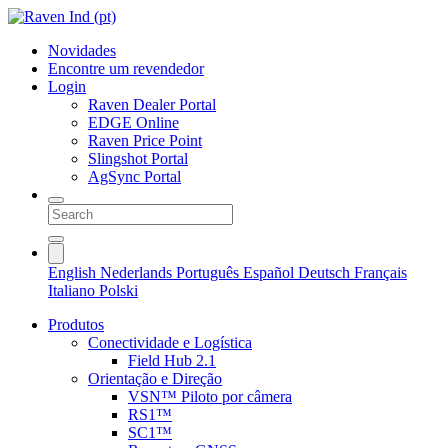
Novidades
Encontre um revendedor
Login
Raven Dealer Portal
EDGE Online
Raven Price Point
Slingshot Portal
AgSync Portal
English
Nederlands
Português
Español
Deutsch
Français
Italiano
Polski
Produtos
Conectividade e Logística
Field Hub 2.1
Orientação e Direção
VSN™ Piloto por câmera
RS1™
SC1™