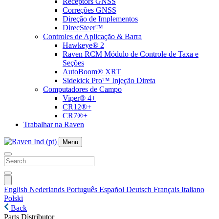
Receptors GNSS
Correções GNSS
Direção de Implementos
DirecSteer™
Controles de Aplicação & Barra
Hawkeye® 2
Raven RCM Módulo de Controle de Taxa e
Seções
AutoBoom® XRT
Sidekick Pro™ Injeção Direta
Computadores de Campo
Viper® 4+
CR12®+
CR7®+
Trabalhar na Raven
Menu
English
Nederlands
Português
Español
Deutsch
Français
Italiano
Polski
Back
Parts Distributor