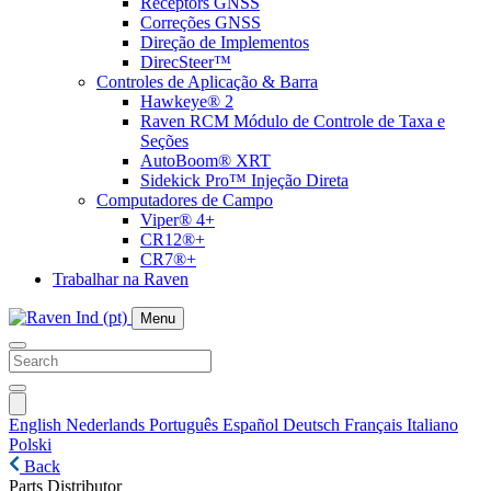
Receptors GNSS
Correções GNSS
Direção de Implementos
DirecSteer™
Controles de Aplicação & Barra
Hawkeye® 2
Raven RCM Módulo de Controle de Taxa e
Seções
AutoBoom® XRT
Sidekick Pro™ Injeção Direta
Computadores de Campo
Viper® 4+
CR12®+
CR7®+
Trabalhar na Raven
Menu
English
Nederlands
Português
Español
Deutsch
Français
Italiano
Polski
Back
Parts Distributor