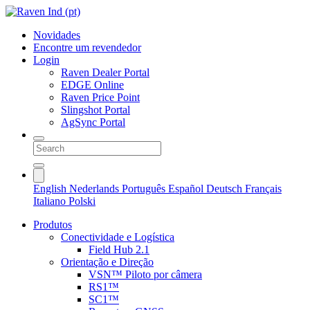
Novidades
Encontre um revendedor
Login
Raven Dealer Portal
EDGE Online
Raven Price Point
Slingshot Portal
AgSync Portal
English
Nederlands
Português
Español
Deutsch
Français
Italiano
Polski
Produtos
Conectividade e Logística
Field Hub 2.1
Orientação e Direção
VSN™ Piloto por câmera
RS1™
SC1™