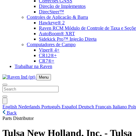
Correções GNSS
Direção de Implementos
DirecSteer™
Controles de Aplicação & Barra
Hawkeye® 2
Raven RCM Módulo de Controle de Taxa e Seçõe
AutoBoom® XRT
Sidekick Pro™ Injeção Direta
Computadores de Campo
Viper® 4+
CR12®+
CR7®+
Trabalhar na Raven
Menu
English
Nederlands
Português
Español
Deutsch
Français
Italiano
Pols
Back
Parts Distributor
Tulsa New Holland, Inc. - Tulsa