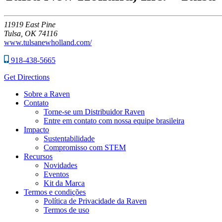
11919
East Pine
Tulsa,
OK
74116
www.tulsanewholland.com/
918-438-5665
Get Directions
Sobre a Raven
Contato
Torne-se um Distribuidor Raven
Entre em contato com nossa equipe brasileira
Impacto
Sustentabilidade
Compromisso com STEM
Recursos
Novidades
Eventos
Kit da Marca
Termos e condições
Política de Privacidade da Raven
Termos de uso