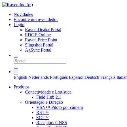
Novidades
Encontre um revendedor
Login
Raven Dealer Portal
EDGE Online
Raven Price Point
Slingshot Portal
AgSync Portal
English
Nederlands
Português
Español
Deutsch
Français
Itali
Produtos
Conectividade e Logística
Field Hub 2.1
Orientação e Direção
VSN™ Piloto por câmera
RS1™
SC1™
Receptors GNSS