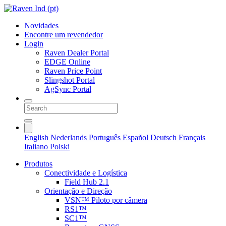
Novidades
Encontre um revendedor
Login
Raven Dealer Portal
EDGE Online
Raven Price Point
Slingshot Portal
AgSync Portal
English
Nederlands
Português
Español
Deutsch
Français
Italiano
Polski
Produtos
Conectividade e Logística
Field Hub 2.1
Orientação e Direção
VSN™ Piloto por câmera
RS1™
SC1™