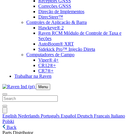
Receptors GNSS
Correções GNSS
Direção de Implementos
DirecSteer™
Controles de Aplicação & Barra
Hawkeye® 2
Raven RCM Módulo de Controle de Taxa e
Seções
AutoBoom® XRT
Sidekick Pro™ Injeção Direta
Computadores de Campo
Viper® 4+
CR12®+
CR7®+
Trabalhar na Raven
Menu
English
Nederlands
Português
Español
Deutsch
Français
Italiano
Polski
Back
Parts Distributor