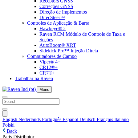
Receptors GNSS
Correções GNSS
Direção de Implementos
DirecSteer™
Controles de Aplicação & Barra
Hawkeye® 2
Raven RCM Módulo de Controle de Taxa e
Seções
AutoBoom® XRT
Sidekick Pro™ Injeção Direta
Computadores de Campo
Viper® 4+
CR12®+
CR7®+
Trabalhar na Raven
Menu
English
Nederlands
Português
Español
Deutsch
Français
Italiano
Polski
Back
Parts Distributor