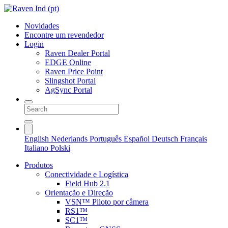
Novidades
Encontre um revendedor
Login
Raven Dealer Portal
EDGE Online
Raven Price Point
Slingshot Portal
AgSync Portal
English
Nederlands
Português
Español
Deutsch
Français
Italiano
Polski
Produtos
Conectividade e Logística
Field Hub 2.1
Orientação e Direção
VSN™ Piloto por câmera
RS1™
SC1™