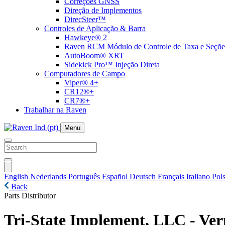
Correções GNSS
Direção de Implementos
DirecSteer™
Controles de Aplicação & Barra
Hawkeye® 2
Raven RCM Módulo de Controle de Taxa e Seçõe
AutoBoom® XRT
Sidekick Pro™ Injeção Direta
Computadores de Campo
Viper® 4+
CR12®+
CR7®+
Trabalhar na Raven
Menu
English
Nederlands
Português
Español
Deutsch
Français
Italiano
Pols
Back
Parts Distributor
Tri-State Implement, LLC - Ver