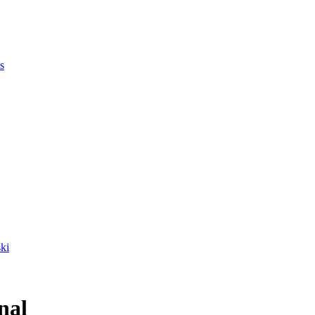
s
ki
nal