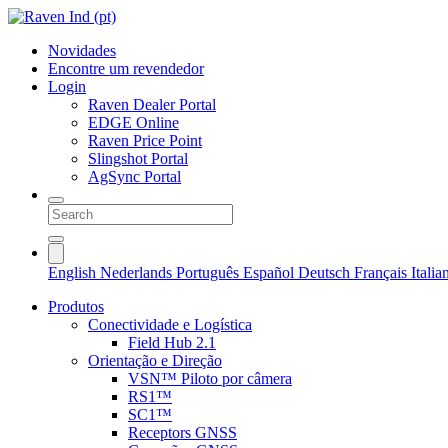
Novidades
Encontre um revendedor
Login
Raven Dealer Portal
EDGE Online
Raven Price Point
Slingshot Portal
AgSync Portal
English
Nederlands
Português
Español
Deutsch
Français
Itali
Produtos
Conectividade e Logística
Field Hub 2.1
Orientação e Direção
VSN™ Piloto por câmera
RS1™
SC1™
Receptors GNSS