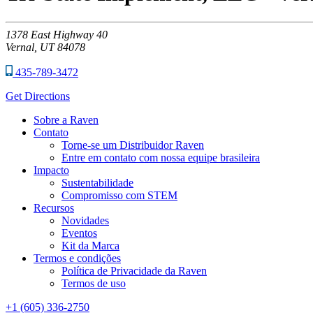
1378
East Highway 40
Vernal,
UT
84078
435-789-3472
Get Directions
Sobre a Raven
Contato
Torne-se um Distribuidor Raven
Entre em contato com nossa equipe brasileira
Impacto
Sustentabilidade
Compromisso com STEM
Recursos
Novidades
Eventos
Kit da Marca
Termos e condições
Política de Privacidade da Raven
Termos de uso
+1 (605) 336-2750