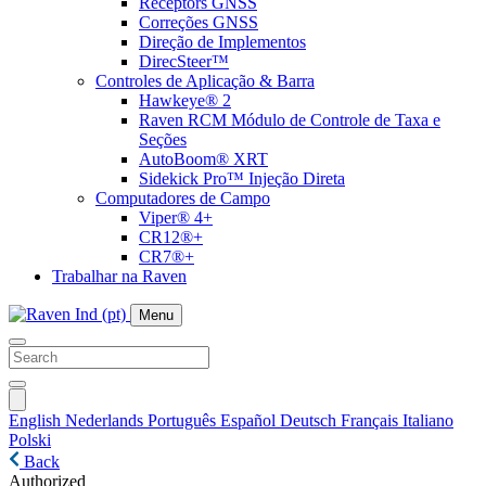
Receptors GNSS
Correções GNSS
Direção de Implementos
DirecSteer™
Controles de Aplicação & Barra
Hawkeye® 2
Raven RCM Módulo de Controle de Taxa e
Seções
AutoBoom® XRT
Sidekick Pro™ Injeção Direta
Computadores de Campo
Viper® 4+
CR12®+
CR7®+
Trabalhar na Raven
Menu
English
Nederlands
Português
Español
Deutsch
Français
Italiano
Polski
Back
Authorized