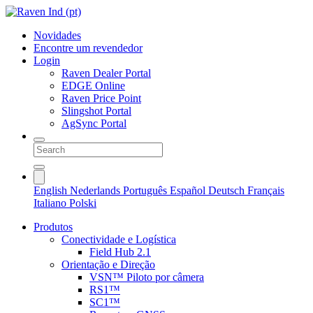
Novidades
Encontre um revendedor
Login
Raven Dealer Portal
EDGE Online
Raven Price Point
Slingshot Portal
AgSync Portal
English
Nederlands
Português
Español
Deutsch
Français
Italiano
Polski
Produtos
Conectividade e Logística
Field Hub 2.1
Orientação e Direção
VSN™ Piloto por câmera
RS1™
SC1™