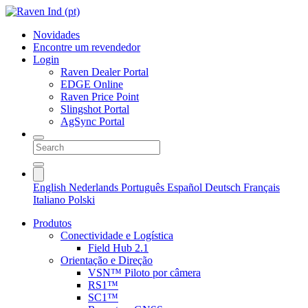
Novidades
Encontre um revendedor
Login
Raven Dealer Portal
EDGE Online
Raven Price Point
Slingshot Portal
AgSync Portal
English
Nederlands
Português
Español
Deutsch
Français
Italiano
Polski
Produtos
Conectividade e Logística
Field Hub 2.1
Orientação e Direção
VSN™ Piloto por câmera
RS1™
SC1™