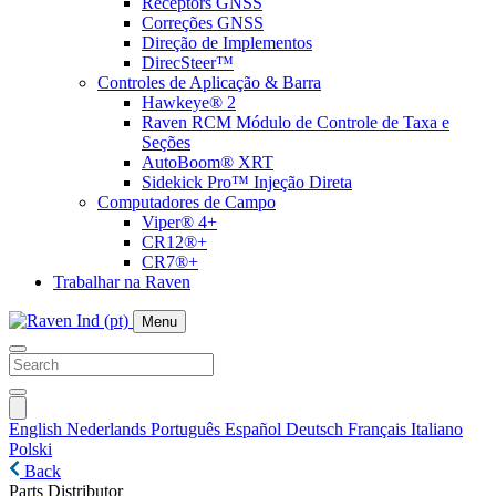
Receptors GNSS
Correções GNSS
Direção de Implementos
DirecSteer™
Controles de Aplicação & Barra
Hawkeye® 2
Raven RCM Módulo de Controle de Taxa e
Seções
AutoBoom® XRT
Sidekick Pro™ Injeção Direta
Computadores de Campo
Viper® 4+
CR12®+
CR7®+
Trabalhar na Raven
Menu
English
Nederlands
Português
Español
Deutsch
Français
Italiano
Polski
Back
Parts Distributor