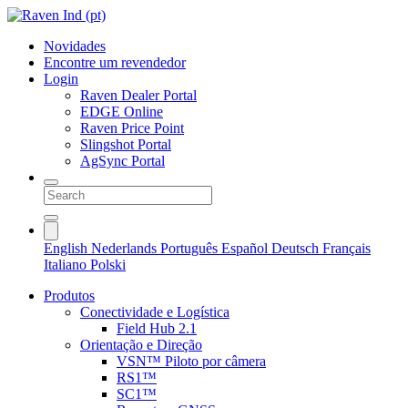
Novidades
Encontre um revendedor
Login
Raven Dealer Portal
EDGE Online
Raven Price Point
Slingshot Portal
AgSync Portal
English
Nederlands
Português
Español
Deutsch
Français
Italiano
Polski
Produtos
Conectividade e Logística
Field Hub 2.1
Orientação e Direção
VSN™ Piloto por câmera
RS1™
SC1™