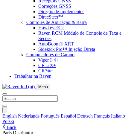
Receptors GNSS
Correções GNSS
Direção de Implementos
DirecSteer™
Controles de Aplicação & Barra
Hawkeye® 2
Raven RCM Módulo de Controle de Taxa e
Seções
AutoBoom® XRT
Sidekick Pro™ Injeção Direta
Computadores de Campo
Viper® 4+
CR12®+
CR7®+
Trabalhar na Raven
Menu
English
Nederlands
Português
Español
Deutsch
Français
Italiano
Polski
Back
Parts Distributor