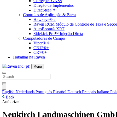
Correções GNSS
Direção de Implementos
DirecSteer™
Controles de Aplicação & Barra
Hawkeye® 2
Raven RCM Módulo de Controle de Taxa e Seçõe
AutoBoom® XRT
Sidekick Pro™ Injeção Direta
Computadores de Campo
Viper® 4+
CR12®+
CR7®+
Trabalhar na Raven
Menu
English
Nederlands
Português
Español
Deutsch
Français
Italiano
Pols
Back
Authorized
Neukirch Landmaschinen Gm