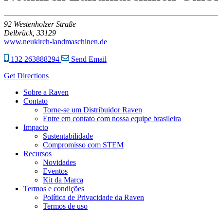
92
Westenholzer Straße
Delbrück,
33129
www.neukirch-landmaschinen.de
132 263888294
Send Email
Get Directions
Sobre a Raven
Contato
Torne-se um Distribuidor Raven
Entre em contato com nossa equipe brasileira
Impacto
Sustentabilidade
Compromisso com STEM
Recursos
Novidades
Eventos
Kit da Marca
Termos e condições
Política de Privacidade da Raven
Termos de uso