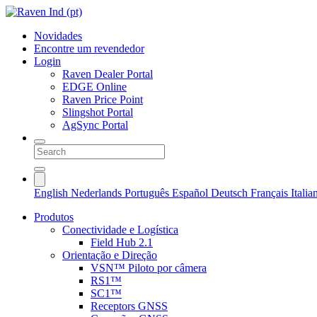
Novidades
Encontre um revendedor
Login
Raven Dealer Portal
EDGE Online
Raven Price Point
Slingshot Portal
AgSync Portal
English
Nederlands
Português
Español
Deutsch
Français
Itali
Produtos
Conectividade e Logística
Field Hub 2.1
Orientação e Direção
VSN™ Piloto por câmera
RS1™
SC1™
Receptors GNSS