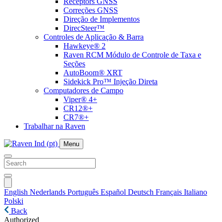
Receptors GNSS
Correções GNSS
Direção de Implementos
DirecSteer™
Controles de Aplicação & Barra
Hawkeye® 2
Raven RCM Módulo de Controle de Taxa e
Seções
AutoBoom® XRT
Sidekick Pro™ Injeção Direta
Computadores de Campo
Viper® 4+
CR12®+
CR7®+
Trabalhar na Raven
Menu
English
Nederlands
Português
Español
Deutsch
Français
Italiano
Polski
Back
Authorized