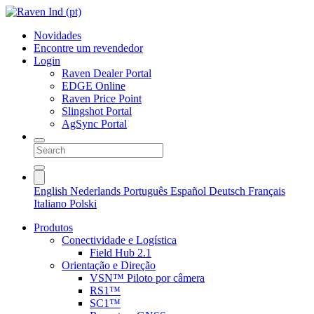
Novidades
Encontre um revendedor
Login
Raven Dealer Portal
EDGE Online
Raven Price Point
Slingshot Portal
AgSync Portal
English
Nederlands
Português
Español
Deutsch
Français
Italiano
Polski
Produtos
Conectividade e Logística
Field Hub 2.1
Orientação e Direção
VSN™ Piloto por câmera
RS1™
SC1™